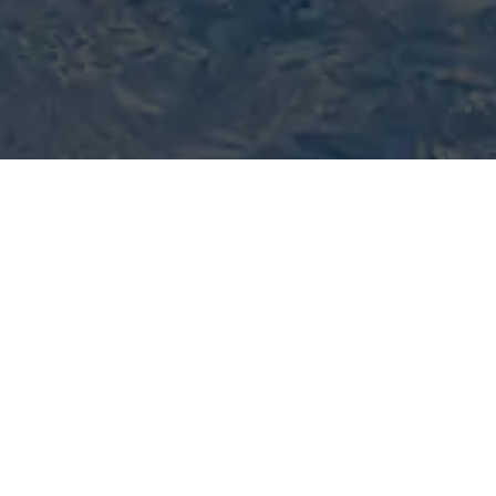
HÔTEL
Réservation de transfer
SITE OFFICIEL
RÉSERVEZ 
Appartements / Invités
Check-in
07