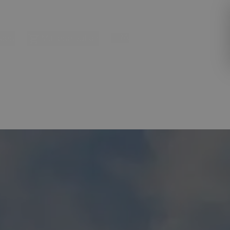
ccès
Ma réservation
FRA