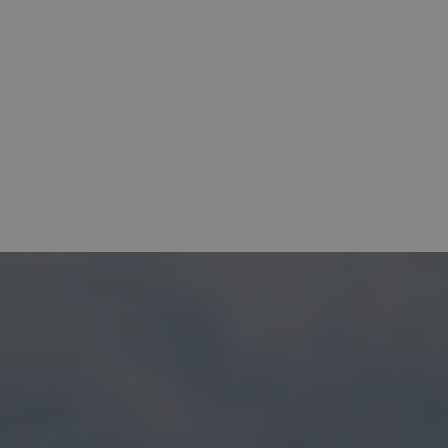
vices
Cala
Online-checkin
A
d'Or