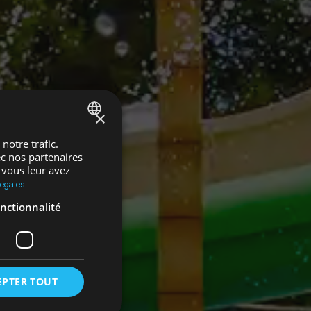
×
notre trafic.
SPANISH
ec nos partenaires
ENGLISH
 vous leur avez
egales
GERMAN
nctionnalité
FRENCH
EPTER TOUT